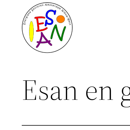
Ga
naar
de
inhoud
Esan en 