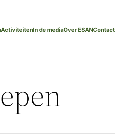
a
Activiteiten
In de media
Over ESAN
Contact
oepen