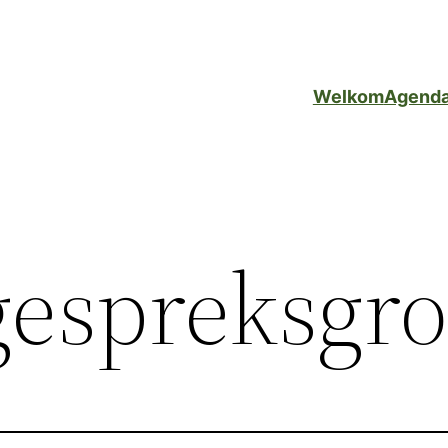
Welkom
Agend
gespreksgr